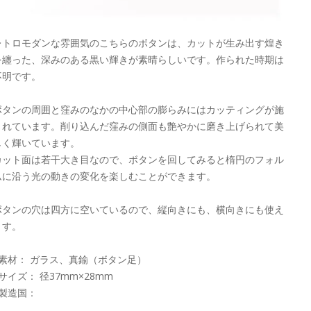
レトロモダンな雰囲気のこちらのボタンは、カットが生み出す煌き
を纏った、深みのある黒い輝きが素晴らしいです。作られた時期は
不明です。
ボタンの周囲と窪みのなかの中心部の膨らみにはカッティングが施
されています。削り込んだ窪みの側面も艶やかに磨き上げられて美
しく輝いています。
カット面は若干大き目なので、ボタンを回してみると楕円のフォル
ムに沿う光の動きの変化を楽しむことができます。
ボタンの穴は四方に空いているので、縦向きにも、横向きにも使え
ます。
■素材： ガラス、真鍮（ボタン足）
サイズ： 径37mm×28mm
■製造国：