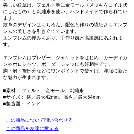
美しい紋章は、フェルト地に金モール（メッキをコイル状
にしたもの）と刺繍糸を使い、ハンドメイドで作られてい
ます。
紋章のデザインはもちろん、配色と作りの繊細さもエンブ
レムの美しさを引き立てています。
エンブレムの厚みもあり、手作り感と高級感にあふれま
す。
エンブレムはブレザー、ジャケットをはじめ、カーディガ
ンやポロシャツ、ボーダーシャツにも好相性です。
胸・肩・裾部分などにワンポイントで使えば、洋服に新た
な魅力が生まれます。
■素材： フェルト、金モール、刺繍糸
■サイズ： 横／最大42mm、高さ／最大54mm
■製造国： インド
この商品について問い合わせる
この商品を友達に教える