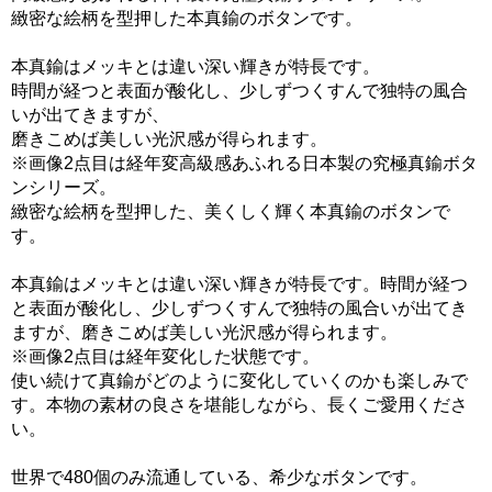
緻密な絵柄を型押した本真鍮のボタンです。
本真鍮はメッキとは違い深い輝きが特長です。
時間が経つと表面が酸化し、少しずつくすんで独特の風合
いが出てきますが、
磨きこめば美しい光沢感が得られます。
※画像2点目は経年変高級感あふれる日本製の究極真鍮ボタ
ンシリーズ。
緻密な絵柄を型押した、美くしく輝く本真鍮のボタンで
す。
本真鍮はメッキとは違い深い輝きが特長です。時間が経つ
と表面が酸化し、少しずつくすんで独特の風合いが出てき
ますが、磨きこめば美しい光沢感が得られます。
※画像2点目は経年変化した状態です。
使い続けて真鍮がどのように変化していくのかも楽しみで
す。本物の素材の良さを堪能しながら、長くご愛用くださ
い。
世界で480個のみ流通している、希少なボタンです。