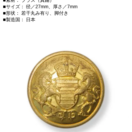
■素材： ブラス（真鍮）
■サイズ： 径／27mm、厚さ／7mm
■形状： 若干丸み有り、脚付き
■製造国： 日本