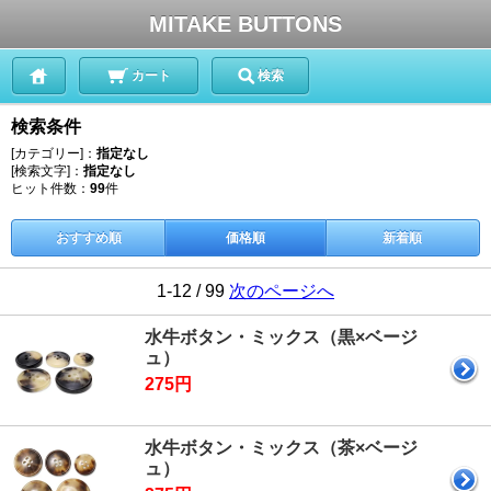
MITAKE BUTTONS
カート
検索
検索条件
[カテゴリー]：
指定なし
[検索文字]：
指定なし
ヒット件数：
99
件
おすすめ順
価格順
新着順
1-12 / 99
次のページへ
水牛ボタン・ミックス（黒×ベージ
ュ）
275円
水牛ボタン・ミックス（茶×ベージ
ュ）